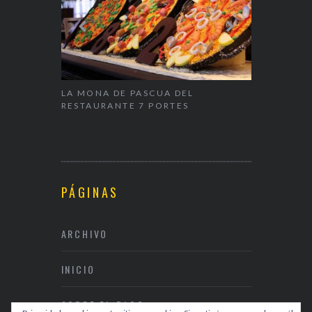
ALENTÍN
LA MONA DE PASCUA DEL
NAPARBCN,
RESTAURANTE 7 PORTES
& RESTAUR
PÁGINAS
ARCHIVO
INICIO
SOBRE EL BLOG