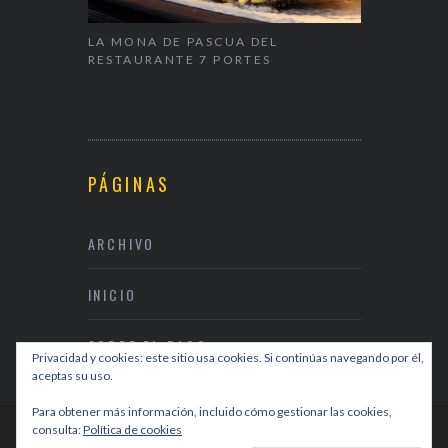
LA MONA DE PASCUA DEL
NAPARBCN,
OISSANT
RESTAURANTE 7 PORTES
& RESTAUR
PÁGINAS
ARCHIVO
INICIO
SOBRE EL BLOG
Privacidad y cookies: este sitio usa cookies. Si continúas navegando por él,
aceptas su uso.
Para obtener más información, incluido cómo gestionar las cookies,
consulta:
Política de cookies
DISEÑO WEB
DIVISIBLES I+C