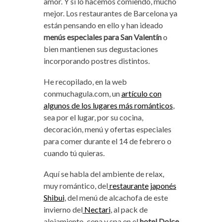
amor. Y si lo hacemos comiendo, mucho
mejor. Los restaurantes de Barcelona ya
están pensando en ello y han ideado
menús especiales para San Valentín
o
bien mantienen sus degustaciones
incorporando postres distintos.
He recopilado, en la web
conmuchagula.com, un
artículo con
algunos de los lugares más románticos
,
sea por el lugar, por su cocina,
decoración, menú y ofertas especiales
para comer durante el 14 de febrero o
cuando tú quieras.
Aquí se habla del ambiente de relax,
muy romántico, del
restaurante japonés
Shibui
, del menú de alcachofa de este
invierno del
Nectari
, al pack de
alojamiento, cena y spa en el
hotel Dolce