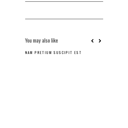
You may also like
NAM PRETIUM SUSCIPIT EST
EL PANETTO
NAVIDEÑO (O