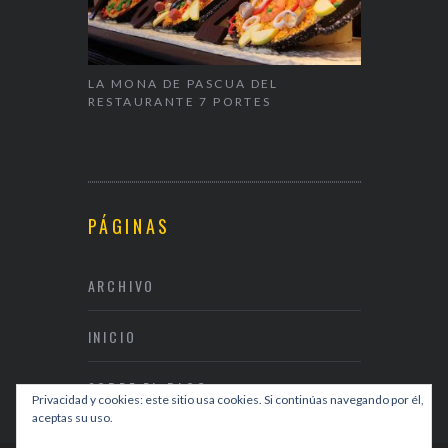
ALENTÍN
LA MONA DE PASCUA DEL
NAPARBCN,
RESTAURANTE 7 PORTES
& RESTAUR
PÁGINAS
ARCHIVO
INICIO
SOBRE EL BLOG
Privacidad y cookies: este sitio usa cookies. Si continúas navegando por él,
aceptas su uso.