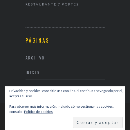
RESTAURANTE 7 PORTES
& RESTAUR
PÁGINAS
ARCHIVO
INICIO
SOBRE EL BLOG
Privacidad y cookies: este sitio usa cookies. Si continúas navegando por él,
aceptas su uso.
Para obtener más información, incluido cómo gestionar las cookies,
consulta:
Política de cookies
DISEÑO WEB
DIVISIBLES I+C
BACK TO TOP