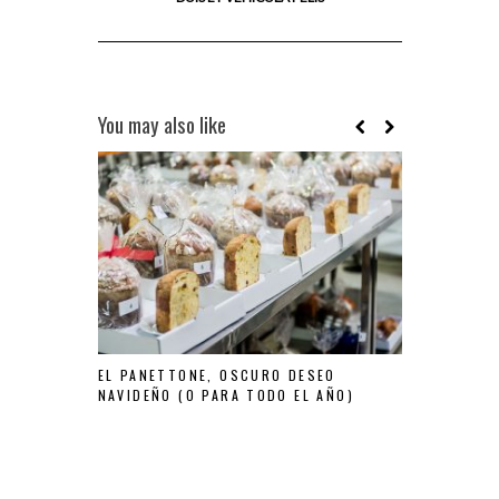
You may also like
DUIS ET VEH
EL PANETTONE, OSCURO DESEO
NAVIDEÑO (O PARA TODO EL AÑO)