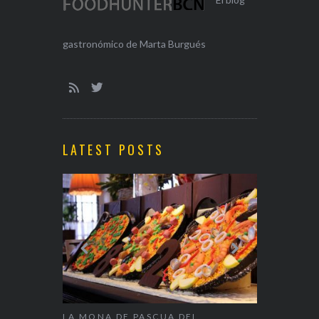
gastronómico de Marta Burgués
LATEST POSTS
ALENTÍN
LA MONA DE PASCUA DEL
NAPARBCN,