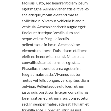
facilisis justo, sed hendrerit diam ipsum
eget magna. Aenean venenatis elit vel ex
scelerisque, mollis eleifend massa
sollicitudin. Vivamus vehicula blandit
vehicula. Aenean hendrerit augue eget
tincidunt tristique. Vestibulum sed
neque vel est fringilla iaculis
pellentesque in lacus. Aenean vitae
elementum libero. Duis id sem et libero
eleifend hendrerit a et nisl. Maecenas
convallis sit amet sem nec egestas.
Phasellus imperdiet urna eget enim
feugiat malesuada. Vivamus auctor
metus vel felis congue, vel dapibus diam
pulvinar. Pellentesque ultrices rutrum
justo quis porttitor. Integer convallis nisi
lorem, sit amet rutrum risus consectetur
sed. In semper malesuada est. Nullam et
fringilla ante. Donec et ultricies nisl.