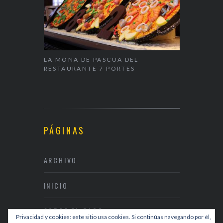
ALENTÍN
LA MONA DE PASCUA DEL
NAPARBCN,
RESTAURANTE 7 PORTES
& RESTAUR
PÁGINAS
ARCHIVO
INICIO
SOBRE EL BLOG
Privacidad y cookies: este sitio usa cookies. Si continúas navegando por él,