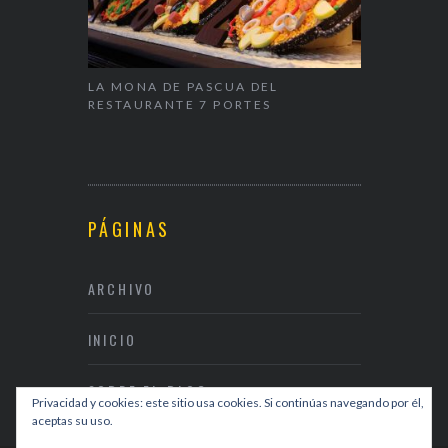
ALENTÍN
LA MONA DE PASCUA DEL
NAPARBCN,
RESTAURANTE 7 PORTES
& RESTAUR
PÁGINAS
ARCHIVO
INICIO
SOBRE EL BLOG
Privacidad y cookies: este sitio usa cookies. Si continúas navegando por él,
aceptas su uso.