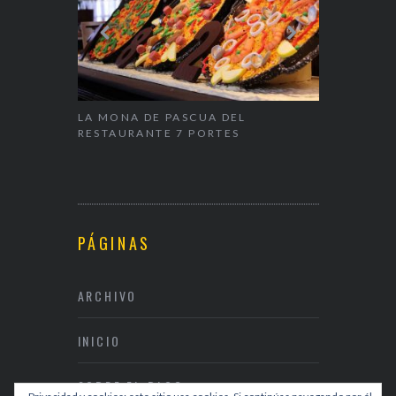
ALENTÍN
LA MONA DE PASCUA DEL
NAPARBCN,
RESTAURANTE 7 PORTES
& RESTAUR
PÁGINAS
ARCHIVO
INICIO
SOBRE EL BLOG