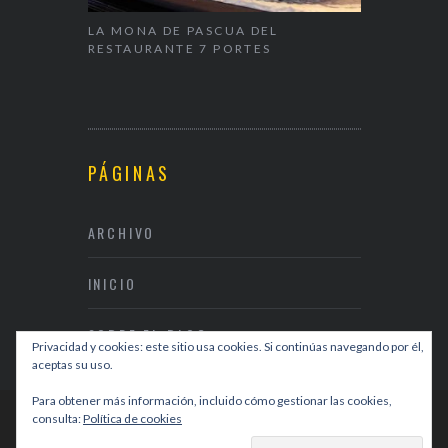
ALENTÍN
LA MONA DE PASCUA DEL
NAPARBCN,
RESTAURANTE 7 PORTES
& RESTAUR
PÁGINAS
ARCHIVO
INICIO
SOBRE EL BLOG
Privacidad y cookies: este sitio usa cookies. Si continúas navegando por él,
aceptas su uso.
Para obtener más información, incluido cómo gestionar las cookies,
consulta:
Política de cookies
DISEÑO WEB
DIVISIBLES I+C