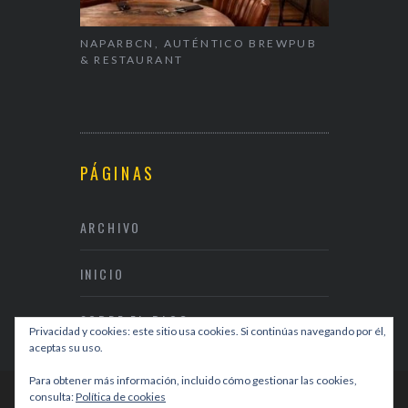
NAPARBCN, AUTÉNTICO BREWPUB
DÓNDE CEN
OISSANT
& RESTAURANT
EN BARCE
PÁGINAS
ARCHIVO
INICIO
SOBRE EL BLOG
Privacidad y cookies: este sitio usa cookies. Si continúas navegando por él,
aceptas su uso.
Para obtener más información, incluido cómo gestionar las cookies,
consulta:
Política de cookies