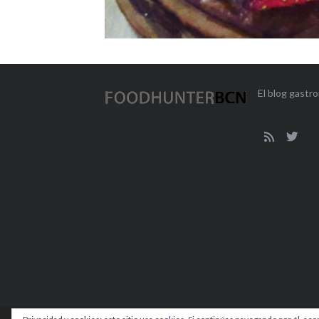
El blog gast
DÓNDE 
VALENT