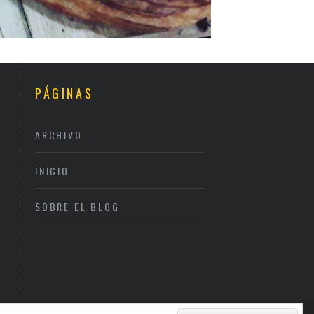
PÁGINAS
ARCHIVO
INICIO
SOBRE EL BLOG
N, AUTÉNTICO
DÓNDE CENAR EN SAN
LA MONA 
 & RESTAURANT
VALENTÍN EN BARCELONA
RESTAURA