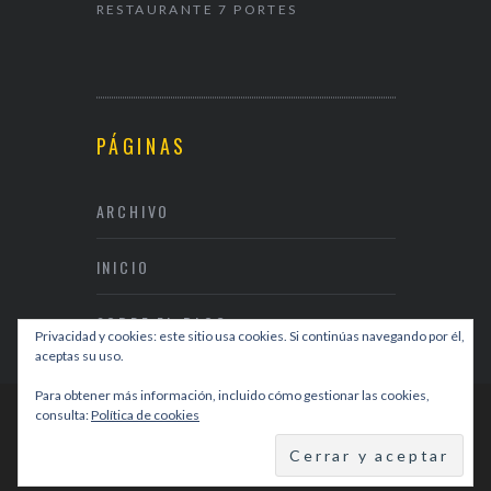
RESTAURANTE 7 PORTES
& RESTAUR
PÁGINAS
ARCHIVO
INICIO
SOBRE EL BLOG
Privacidad y cookies: este sitio usa cookies. Si continúas navegando por él,
aceptas su uso.
Para obtener más información, incluido cómo gestionar las cookies,
consulta:
Política de cookies
DISEÑO WEB
DIVISIBLES I+C
BACK TO TOP